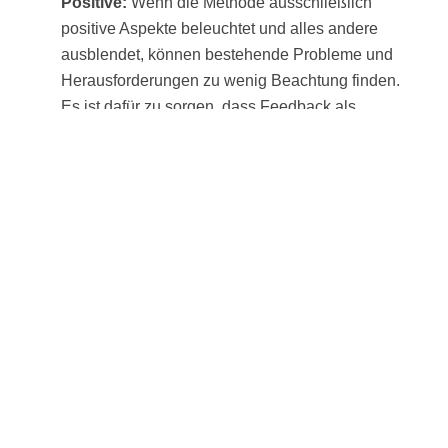
Positive:
Wenn die Methode ausschließlich
positive Aspekte beleuchtet und alles andere
ausblendet, können bestehende Probleme und
Herausforderungen zu wenig Beachtung finden.
Es ist dafür zu sorgen, dass Feedback als
wertschätzende Methode genutzt wird, die auch
realistische Bedingungen einbezieht und
bestehende Schwierigkeiten nicht ignoriert.
Wenig konkreter Output:
Teilnehmende
könnten Schwierigkeiten haben, aus dem
Feedback konkrete, umsetzbare Schritte
abzuleiten. Hier sind klare Angaben zu machen,
was genau in welcher Zeit gemacht oder
verändert werden soll. Gemeinsam sollten dazu
realistische Ansätze herausgearbeitet werden.
Die Lernbegleitung kann durch gezielte Fragen
und auch zirkuläres Fragen (siehe
Methodenpool) diesen Prozess unterstützen.